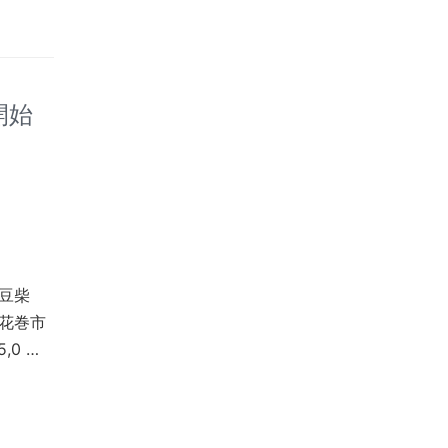
開始
豆柴
花巻市
,0 …