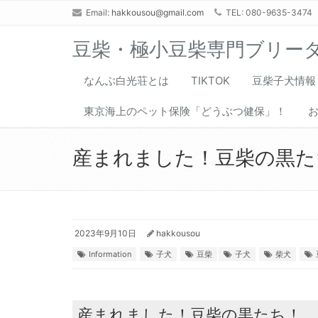
Email:
hakkousou@gmail.com
TEL: 080-9635-3474
豆柴・極小豆柴専門ブリー
なんぶ白光荘とは
TIKTOK
豆柴子犬情報
東京海上のペット保険「どうぶつ健保」！
産まれました！豆柴の黒た
2023年9月10日
hakkousou
Information
子犬
豆柴
子犬
柴犬
産まれました！豆柴の黒たち！