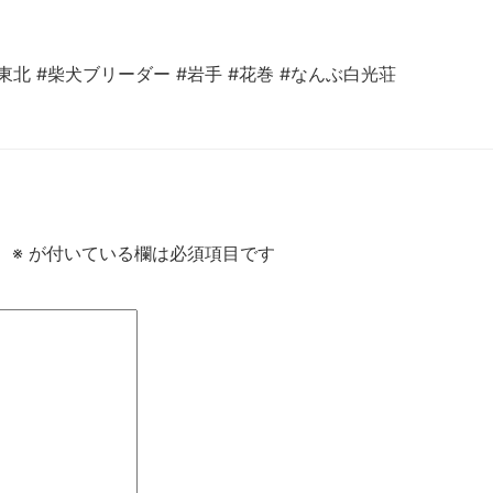
#東北 #柴犬ブリーダー #岩手 #花巻 #なんぶ白光荘
。
※
が付いている欄は必須項目です