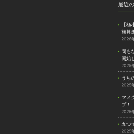
最近
【極
族募
2026
間も
開始
2025
うち
2025
マメ
プ！
2025
五つ
2025