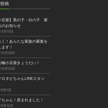
の投稿
小豆柴】黒の子・白の子 家
集のお知らせ
年3月15日
なく！あらたな家族の募集を
します！
年12月26日
の極小豆柴きょうだい！
年12月22日
クロタビちゃんLINEスタン
年9月1日
子ちゃん！産まれました！
年8月12日