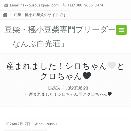
Email:
hakkousou@gmail.com
TEL: 080-9635-3474
豆柴・極小豆柴犬のサイトです
豆柴・極小豆柴専門ブリーダー
Togg
navig
「なんぶ白光荘」
産まれました！シロちゃん
と
クロちゃん
HOME
Information
産まれました！シロちゃん
とクロちゃん
2024年7月17日
hakkousou