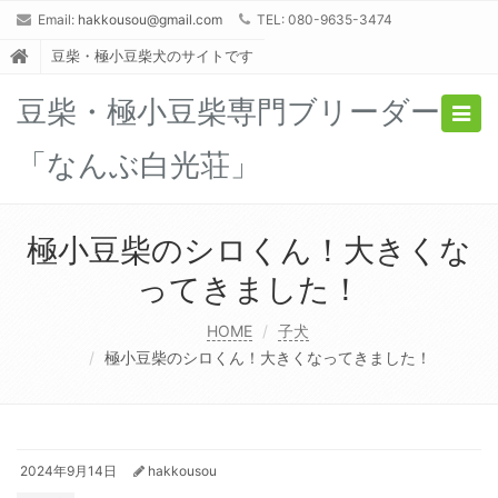
Email:
hakkousou@gmail.com
TEL: 080-9635-3474
豆柴・極小豆柴犬のサイトです
豆柴・極小豆柴専門ブリーダー
Togg
navig
「なんぶ白光荘」
極小豆柴のシロくん！大きくな
ってきました！
HOME
子犬
極小豆柴のシロくん！大きくなってきました！
2024年9月14日
hakkousou