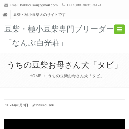
Email:
hakkousou@gmail.com
TEL: 080-9635-3474
豆柴・極小豆柴犬のサイトです
豆柴・極小豆柴専門ブリーダー
Togg
navig
「なんぶ白光荘」
うちの豆柴お母さん犬「タビ」
HOME
うちの豆柴お母さん犬「タビ」
2024年8月8日
hakkousou