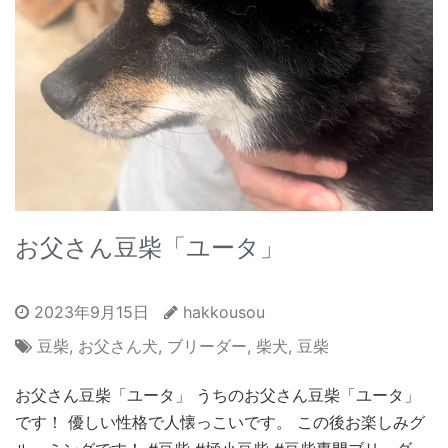
お父さん豆柴「ユータ」
2023年9月15日
hakkousou
豆柴
,
お父さん犬
,
ブリーダー
,
柴犬
,
豆柴
お父さん豆柴「ユータ」 うちのお父さん豆柴「ユータ」
です！ 優しい性格で人懐っこいです。 この後お楽しみグ