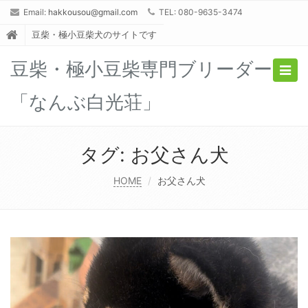
Email:
hakkousou@gmail.com
TEL: 080-9635-3474
豆柴・極小豆柴犬のサイトです
豆柴・極小豆柴専門ブリーダー
Togg
navig
「なんぶ白光荘」
タグ:
お父さん犬
HOME
お父さん犬